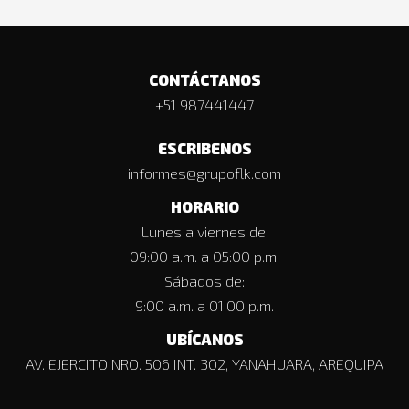
CONTÁCTANOS
+51 987441447
ESCRIBENOS
informes@grupoflk.com
HORARIO
Lunes a viernes de:
09:00 a.m. a 05:00 p.m.
Sábados de:
9:00 a.m. a 01:00 p.m.
UBÍCANOS
AV. EJERCITO NRO. 506 INT. 302, YANAHUARA, AREQUIPA