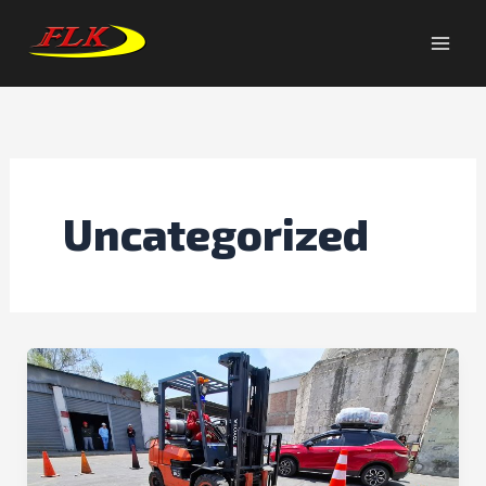
Skip
to
content
Uncategorized